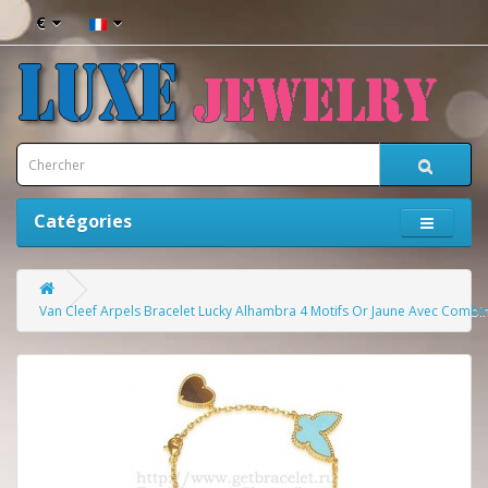
€
Catégories
Van Cleef Arpels Bracelet Lucky Alhambra 4 Motifs Or Jaune Avec Combi