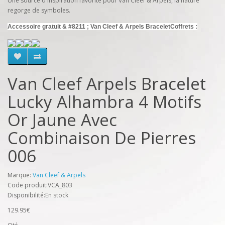
Une source d'inspiration favorite pour Van Cleef & Arpels, la nature
regorge de symboles.
Accessoire gratuit & #8211 ; Van Cleef & Arpels
Bracelet
Coffrets :
Van Cleef Arpels Bracelet
Lucky Alhambra 4 Motifs
Or Jaune Avec
Combinaison De Pierres
006
Marque:
Van Cleef & Arpels
Code produit:VCA_803
Disponibilité:En stock
129.95€