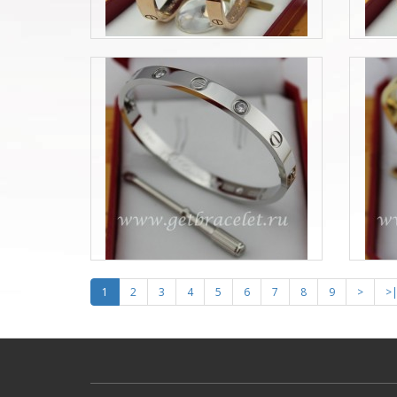
1
2
3
4
5
6
7
8
9
>
>