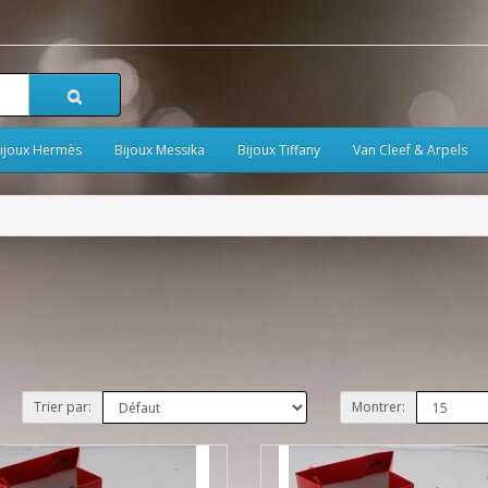
ijoux Hermès
Bijoux Messika
Bijoux Tiffany
Van Cleef & Arpels
Trier par:
Montrer: