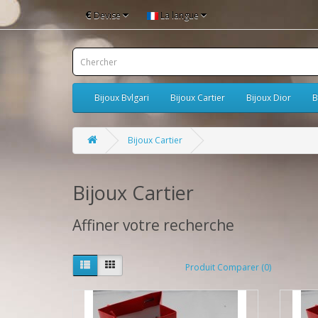
€
Devise
La langue
Bijoux Bvlgari
Bijoux Cartier
Bijoux Dior
B
Bijoux Cartier
Bijoux Cartier
Affiner votre recherche
Produit Comparer (0)